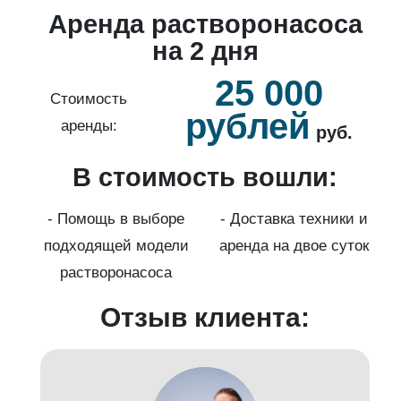
о
Аренда растворонасоса
й
на 2 дня
25 000
б.
Стоимость
рублей
аренды:
руб.
В стоимость вошли:
нды
с
- Помощь в выборе
- Доставка техники и
подходящей модели
аренда на двое суток
к)
растворонасоса
Отзыв клиента: