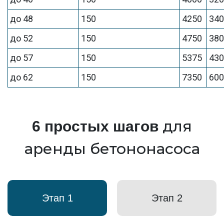
до 48
150
4250
34
до 52
150
4750
38
до 57
150
5375
43
до 62
150
7350
60
для
6 простых шагов
аренды бетононасоса
Этап 1
Этап 2