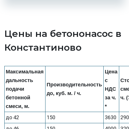
Цены на бетононасос в
Константиново
Максимальная
Цена
дальность
с
Ст
Производительность
подачи
НДС
см
до, куб. м. / ч.
бетонной
за ч.
ч. 
смеси, м.
*
до 42
150
3630
29
до 46
150
4000
32