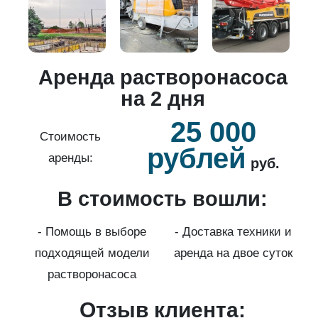
о
Аренда растворонасоса
й
на 2 дня
25 000
б.
Стоимость
рублей
аренды:
руб.
В стоимость вошли:
нды
с
- Помощь в выборе
- Доставка техники и
подходящей модели
аренда на двое суток
к)
растворонасоса
Отзыв клиента: